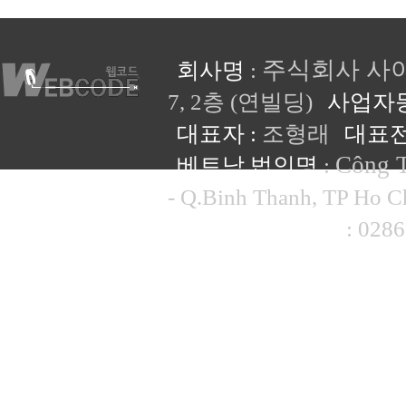
주식회사 사
회사명
:
7, 2층 (연빌딩)
사업자
대표자 :
조형래
대표전
Công 
베트남 법인명
:
- Q.Binh Thanh, TP Ho 
베트남 대표전화
: 028