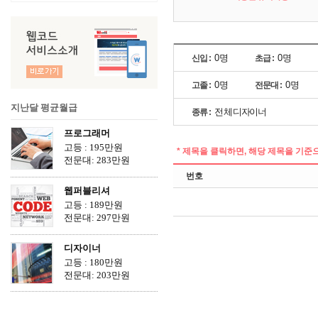
0명
0명
신입 :
초급 :
0명
0명
고졸 :
전문대 :
지난달 평균월급
전체
디자이너
종류 :
프로그래머
고등 : 195만원
대학: 323만원
* 제목을 클릭하면, 해당 제목을 기준
전문대: 283만원
석사이상: 335만원
번호
웹퍼블리셔
고등 : 189만원
대학: 360만원
전문대: 297만원
석사이상: 0만원
디자이너
고등 : 180만원
대학: 299만원
전문대: 203만원
석사이상: 621만원