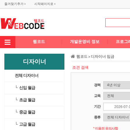
즐겨찾기추가
시작페이지로
웹코드
개발운영비 정보
프로그
웹코드
디자이너 임금
디자이너
조건 검색
전체 디자이너
경력
└ 신입 월급
교육
└ 초급 월급
기간
└ 중급 월급
종류
└ 고급 월급
* 이용전 유의사항